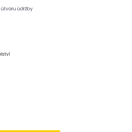
útvaru údržby
lství