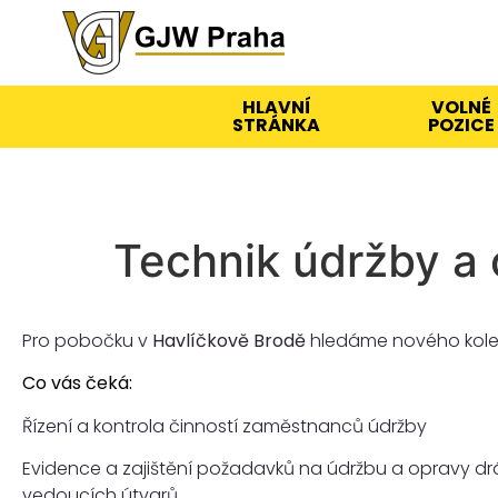
HLAVNÍ
VOLNÉ
STRÁNKA
POZICE
Technik údržby a
Pro pobočku v
Havlíčkově Brodě
hledáme nového kole
Co vás čeká:
Řízení a kontrola činností zaměstnanců údržby
Evidence a zajištění požadavků na údržbu a opravy dr
vedoucích útvarů