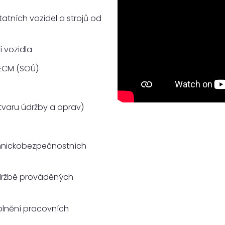
atních vozidel a strojů od
í vozidla
 ECM (SOÚ)
tvaru údržby a oprav)
chnickobezpečnostních
držbě prováděných
plnění pracovních