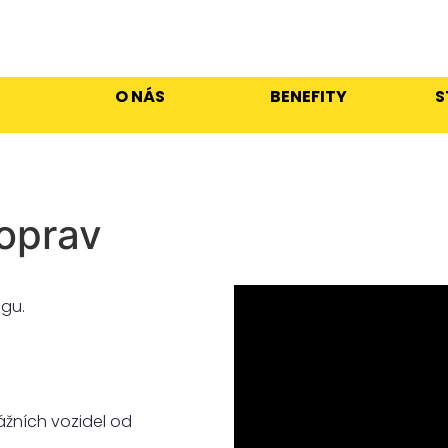
O NÁS
BENEFITY
S
 oprav
gu.
ážních vozidel od