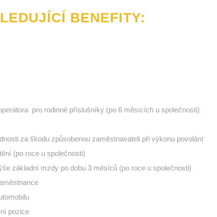
LEDUJÍCÍ BENEFITY:
operátora pro rodinné příslušníky (po 6 měsících u společnosti)
dnosti za škodu způsobenou zaměstnavateli při výkonu povolání
tění (po roce u společnosti)
e základní mzdy po dobu 3 měsíců (po roce u společnosti)
zaměstnance
utomobilu
vní pozice